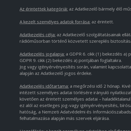
Az érintettek kategóriái:
az Adatkezelő bármely élő műso
A kezelt személyes adatok forrása:
az érintett.
Adatkezelés célja:
az Adatkezelő szolgáltatásainak ellát
rádióműsorban történő közvetett szereplés biztosítás
Adatkezelés jogalapja:
a GDPR 6. cikk (1) bekezdés a) po
GDPR 9. cikk (2) bekezdés a) pontjában foglaltakra.
Jog vagy igényérvényesítés során, valamint kapcsolatta
alapján az Adatkezelő jogos érdeke.
Adatkezelés időtartama:
a megőrzési idő 2 hónap. Kivéte
intézett személyes adatai törlésére irányuló nyilatkoz
követően az érintett személyes adatai – haladéktalanul é
ez alól az esetleges jog-vagy igényérvényesítés, bíró
hatóság, a Nemzeti Adatvédelmi és Információszabadsá
felhatalmazása alapján más szervek eljárása.