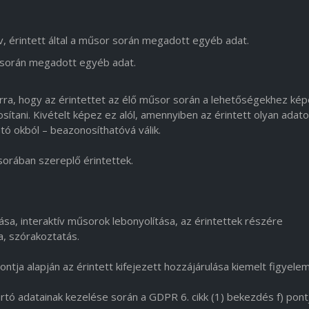
v, érintett által a műsor során megadott egyéb adat.
r során megadott egyéb adat.
rra, hogy az érintettet az élő műsor során a lehetőségekhez kép
tani. Kivételt képez ez alól, amennyiben az érintett olyan adato
tó okból – beazonosíthatóvá válik.
orában szereplő érintettek.
ása, interaktív műsorok lebonyolítása, az érintettek részére
, szórakoztatás.
ntja alapján az érintett kifejezett hozzájárulása kiemelt figyele
rtó adatainak kezelése során a GDPR 6. cikk (1) bekezdés f) pont