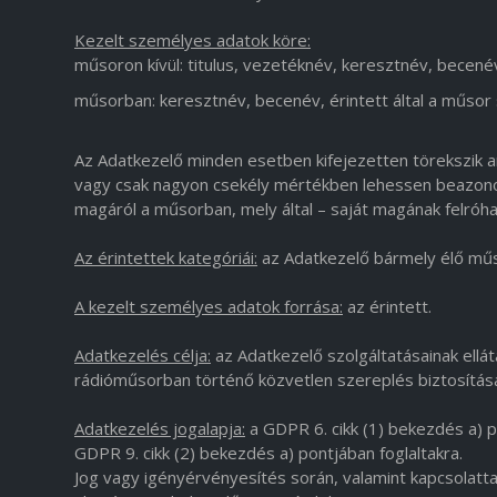
Kezelt személyes adatok köre:
műsoron kívül: titulus, vezetéknév, keresztnév, becené
műsorban: keresztnév, becenév, érintett által a műso
Az Adatkezelő minden esetben kifejezetten törekszik a
vagy csak nagyon csekély mértékben lehessen beazonosí
magáról a műsorban, mely által – saját magának felróha
Az érintettek kategóriái:
az Adatkezelő bármely élő műs
A kezelt személyes adatok forrása:
az érintett.
Adatkezelés célja:
az Adatkezelő szolgáltatásainak ellát
rádióműsorban történő közvetlen szereplés biztosítása
Adatkezelés jogalapja:
a GDPR 6. cikk (1) bekezdés a) po
GDPR 9. cikk (2) bekezdés a) pontjában foglaltakra.
Jog vagy igényérvényesítés során, valamint kapcsolatta