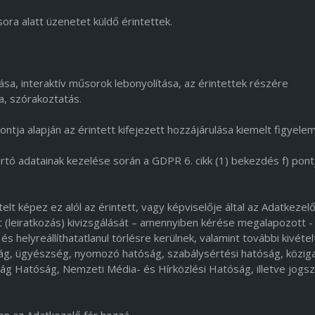
ra alatt üzenetet küldő érintettek.
ása, interaktív műsorok lebonyolítása, az érintettek részére
a, szórakoztatás.
ntja alapján az érintett kifejezett hozzájárulása kiemelt figyele
rtó adatainak kezelése során a GDPR 6. cikk (1) bekezdés f) pont
lt képez ez alól az érintett, vagy képviselője által az Adatkezel
at (leiratkozás) kivizsgálását – amennyiben kérése megalapozott -
s helyreállíthatatlanul törlésre kerülnek, valamint további kivéte
ság, ügyészség, nyomozó hatóság, szabálysértési hatóság, közig
g Hatóság, Nemzeti Média- és Hírközlési Hatóság, illetve jogsz