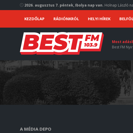
2026. augusztus 7. péntek, Ibolya nap van.
Holnap László na
KEZDŐLAP
RÁDIÓNKRÓL
HELYI HÍREK
BELFÖL
Most adás
Best FM Nyir
A MÉDIA DEPO