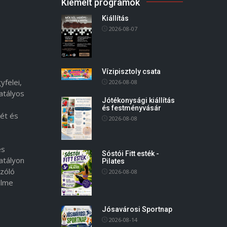
Kiemelt programok
Kiállítás
2026-08-07
Vízipisztoly csata
yfelei,
2026-08-08
atályos
Jótékonysági kiállítás
és festményvásár
ét és
2026-08-08
es
Sóstói Fitt esték -
atályon
Pilates
szóló
2026-08-08
elme
Jósavárosi Sportnap
2026-08-14