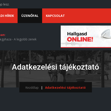
p lesz.
DI HÍREK
ÜZENŐFAL
KAPCSOLAT
ban:
egyhaza - A legjobb zenek
Adatkezelési tájékoztató
Kezdőlap
Adatkezelési tájékoztató