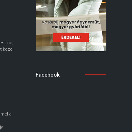
est ne,
t közöl
Facebook
mmel a
ja