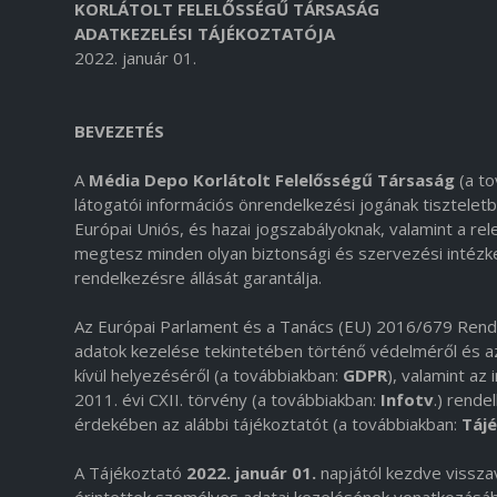
KORLÁTOLT FELELŐSSÉGŰ TÁRSASÁG
ADATKEZELÉSI TÁJÉKOZTATÓJA
2022. január 01.
BEVEZETÉS
A
Média Depo Korlátolt Felelősségű Társaság
(a t
látogatói információs önrendelkezési jogának tisztelet
Európai Uniós, és hazai jogszabályoknak, valamint a re
megtesz minden olyan biztonsági és szervezési intézk
rendelkezésre állását garantálja.
Az Európai Parlament és a Tanács (EU) 2016/679 Rende
adatok kezelése tekintetében történő védelméről és az
kívül helyezéséről (a továbbiakban:
GDPR
), valamint az
2011. évi CXII. törvény (a továbbiakban:
Infotv
.) rend
érdekében az alábbi tájékoztatót (a továbbiakban:
Táj
A Tájékoztató
2022. január 01.
napjától kezdve vissza