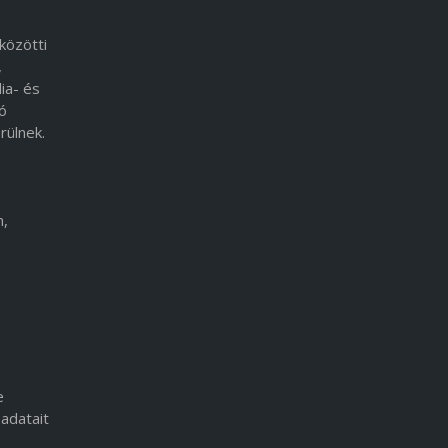
közötti
,
ia- és
ió
rülnek.
n,
e
adatait