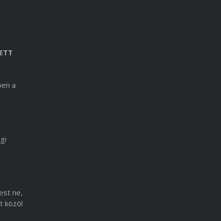
ETT
ben a
gi
est ne,
t közöl