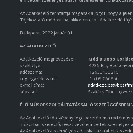
érintettek személyes adatai kezelésének vonatkozásá
Az Adatkezelő fenntartja magának a jogot, hogy a jele
Tájékoztató módosulna, akkor erről az Adatkezelő tájék
Budapest, 2022.január 01.
AZ ADATKEZELŐ
Adatkezelő megnevezése:
Média Depo Korláto
székhelye: 4235 Biri, Bessenyei utc
adószáma: 12633133215
cégjegyzékszáma: 15 09 066850
e-mail címe:
adatkezeles@bestfm
képviseli: Szakács Tibor ügyveze
ÉLŐ MŰSORSZOLGÁLTATÁSSAL ÖSSZEFÜGGÉSBEN V
Az Adatkezelő főtevékenysége keretében a rádióműsor
műsorban szereplő, részt vevő érintettek személyes ad
Az Adatkezelő a személyes adatokat az alábbiak szerint