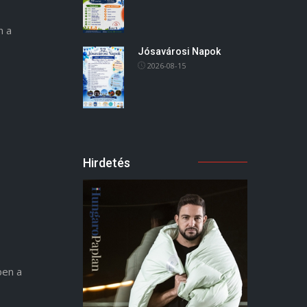
n a
Jósavárosi Napok
2026-08-15
Hirdetés
ben a