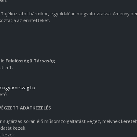
ban.
n Tájékoztatót bármikor, egyoldalúan megváltoztassa. Amennyibe
oztatja az érintetteket.
lt Felelősségű Társaság
a 1.
magyarorszag.hu
tő
ÉGZETT ADATKEZELÉS
 sugárzás során élő műsorszolgáltatást végez, melynek kereté
atát kezeli.
 kezeli: