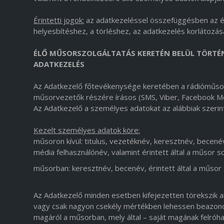
Érintetti jogok:
az adatkezeléssel összefüggésben az ér
helyesbítéshez, a törléshez, az adatkezelés korlátozá
ÉLŐ MŰSORSZOLGÁLTATÁS KERETÉN BELÜL TÖRTÉ
ADATKEZELÉS
Az Adatkezelő főtevékenysége keretében a rádióműsor
műsorvezetők részére írásos (SMS, Viber, Facebook Me
Az Adatkezelő a személyes adatokat az alábbiak szerint
Kezelt személyes adatok köre:
műsoron kívül: titulus, vezetéknév, keresztnév, becené
média felhasználónév, valamint érintett által a műsor
műsorban: keresztnév, becenév, érintett által a műso
Az Adatkezelő minden esetben kifejezetten törekszik a
vagy csak nagyon csekély mértékben lehessen beazonosí
magáról a műsorban, mely által – saját magának felróha