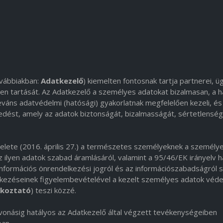
ovábbiakban:
Adatkezelő
) kiemelten fontosnak tartja partnerei, üg
ben tartását. Az Adatkezelő a személyes adatokat bizalmasan, a h
leváns adatvédelmi (hatósági) gyakorlatnak megfelelően kezeli, és
edést, amely az adatok biztonságát, bizalmasságát, sértetlenség
lete (2016. április 27.) a természetes személyeknek a személy
 ilyen adatok szabad áramlásáról, valamint a 95/46/EK irányelv h
 információs önrendelkezési jogról és az információszabadságról 
elkezéseinek figyelembevételével a kezelt személyes adatok véd
ékoztató
) teszi közzé.
vonásig hatályos az Adatkezelő által végzett tevékenységeiben