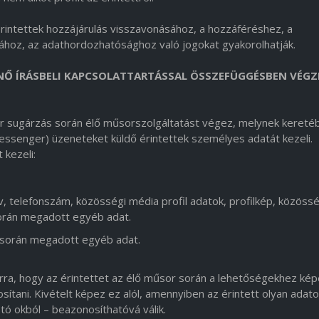
intettek hozzájárulás visszavonásához, a hozzáféréshez, a
sához, az adathordozhatósághoz való jogokat gyakorolhatják.
NŐ ÍRÁSBELI KAPCSOLATTARTÁSSAL ÖSSZEFÜGGÉSBEN VÉGZ
 sugárzás során élő műsorszolgáltatást végez, melynek kereté
ssenger) üzeneteket küldő érintettek személyes adatát kezeli.
 kezeli:
v, telefonszám, közösségi média profil adatok, profilkép, közössé
 során megadott egyéb adat.
r során megadott egyéb adat.
rra, hogy az érintettet az élő műsor során a lehetőségekhez kép
tani. Kivételt képez ez alól, amennyiben az érintett olyan adato
tó okból – beazonosíthatóvá válik.