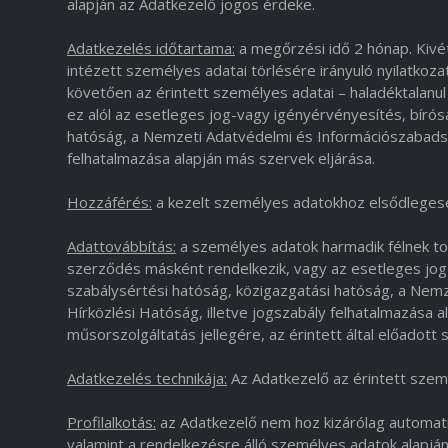
alapján az Adatkezelő jogos érdeke.
Adatkezelés időtartama:
a megőrzési idő 2 hónap. Kivéte
intézett személyes adatai törlésére irányuló nyilatkoz
követően az érintett személyes adatai – haladéktalanul é
ez alól az esetleges jog-vagy igényérvényesítés, bíró
hatóság, a Nemzeti Adatvédelmi és Információszabadsá
felhatalmazása alapján más szervek eljárása.
Hozzáférés:
a kezelt személyes adatokhoz elsődlegese
Adattovábbítás:
a személyes adatok harmadik félnek tov
szerződés másként rendelkezik, vagy az esetleges jo
szabálysértési hatóság, közigazgatási hatóság, a Ne
Hírközlési Hatóság, illetve jogszabály felhatalmazása a
műsorszolgáltatás jellegére, az érintett által előadot
Adatkezelés technikája:
Az Adatkezelő az érintett szemé
Profilalkotás:
az Adatkezelő nem hoz kizárólag automati
valamint a rendelkezésre álló személyes adatok alapján n