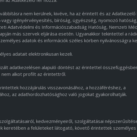
n az Adatkezelő fér hozzá.
ábbításra nem kerülnek, kivéve, ha az érintett és az Adatkezelő 
g-vagy igényérvényesítés, bíróság, ügyészség, nyomozó hatóság
mzeti Adatvédelmi és Információszabadság Hatóság, Nemzeti Méd
lapján más szervek eljárása esetén. Ugyanakkor tekintettel a rád
t személyes adatok és információk széles körben nyilvánosságra ke
lyes adatait elektronikusan kezeli.
zált adatkezelésen alapuló döntést az érintettel összefüggésbe
em alkot profilt az érintettről.
intettek hozzájárulás visszavonásához, a hozzáféréshez, a
sához, az adathordozhatósághoz való jogokat gyakorolhatják.
szolgáltatásairól, kedvezményeiről, szolgáltatásai népszerűsítés
k keretében a felületeket látogató, követő érintettek személyes 