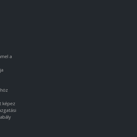
mmel a
ja
őhöz
lt képez
azgatási
abály