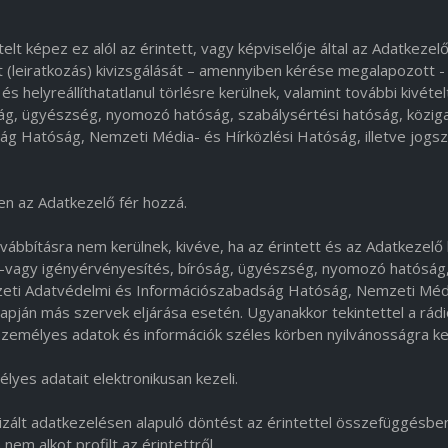
lt képez ez alól az érintett, vagy képviselője által az Adatkezel
at (leiratkozás) kivizsgálását – amennyiben kérése megalapozott -
s helyreállíthatatlanul törlésre kerülnek, valamint további kivéte
ság, ügyészség, nyomozó hatóság, szabálysértési hatóság, közig
g Hatóság, Nemzeti Média- és Hírközlési Hatóság, illetve jogsz
n az Adatkezelő fér hozzá.
ábbításra nem kerülnek, kivéve, ha az érintett és az Adatkezelő 
g-vagy igényérvényesítés, bíróság, ügyészség, nyomozó hatóság
mzeti Adatvédelmi és Információszabadság Hatóság, Nemzeti Méd
lapján más szervek eljárása esetén. Ugyanakkor tekintettel a rád
t személyes adatok és információk széles körben nyilvánosságra ke
lyes adatait elektronikusan kezeli.
zált adatkezelésen alapuló döntést az érintettel összefüggésbe
em alkot profilt az érintettről.