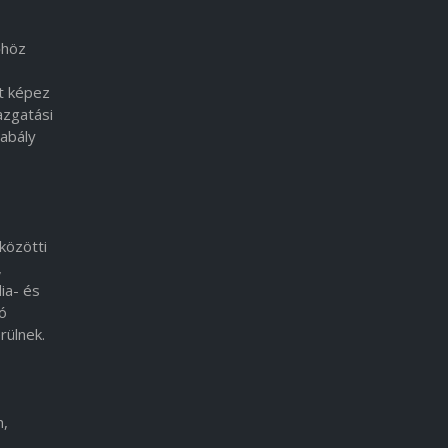
őhöz
lt képez
azgatási
abály
közötti
,
ia- és
ió
rülnek.
n,