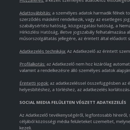
Hozzáférés:
a kezelt személyes adatokhoz elsődlegese
Adattovábbítás:
a személyes adatok harmadik félnek tov
szerződés másként rendelkezik, vagy az esetleges jo
szabálysértési hatóság, közigazgatási hatóság, a Ne
Hírközlési Hatóság, illetve jogszabály felhatalmazása a
műsorszolgáltatás jellegére, az érintett által előadot
Adatkezelés technikája:
Az Adatkezelő az érintett szemé
Profilalkotás:
az Adatkezelő nem hoz kizárólag automati
valamint a rendelkezésre álló személyes adatok alapján n
Érintetti jogok:
az adatkezeléssel összefüggésben az ér
helyesbítéshez, a törléshez, az adatkezelés korlátozá
SOCIAL MEDIA FELÜLETEN VÉGZETT ADATKEZELÉS
Az Adatkezelő tevékenységéről, legfontosabb híreiről, 
céljából közösségi média felületeket üzemeltet, melyne
kezeli.