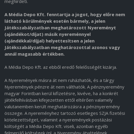
meghirdeti.
A Média Depo Kft. fenntartja a jogot, hogy előre nem
látható körülmények esetén bármely, a jelen
Játékszabályzatban meghatározott Nyereményt
(ajándékot/díjat) másik nyereménnyel
(ajándékkal/díjjal) helyettesítsen a jelen
Játékszabályzatban meghatározottal azonos vagy
annál magasabb értékben.
A Média Depo Kft. az ebből eredő felelősségét kizárja.
A Nyeremények másra át nem ruházhatók, és a tárgy
Nyeremények pénzre át nem válthatók. A pénznyeremény
magyar Forintban kerül kifizetésre, kivéve, ha a konkrét
játékfelhívásban kifejezetten ettől eltérően valamely
valutanemben került meghatározásra a pénznyeremény
összege. A nyereményhez tartozó esetleges SZJA fizetési
kötelezettséget, valamint a nyeremények postázási
költségét a Média Depo Kft. viseli, azonban egyéb
felmerülő költségek (pl. a Nyeremény átvételének