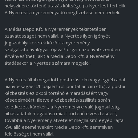
helyszínére történő utazás költségei) a Nyertest terhelik.
A Nyertest a nyereményadó megfizetése nem terheli.
A Média Depo Kft. a Nyeremények tekintetében
szavatosságot nem vállal, a Nyertes ilyen igényét
jogszabályi keretek között a nyeremény
szolgáltatójával/gyártójával/forgalmazójával szemben
érvényesítheti, akit a Média Depo Kft. a Nyeremény
átadásakor a Nyertes számára megjelöl.
A Nyertes által megadott postázási cím vagy egyéb adat
hiányosságáért/hibájáért (pl. pontatlan cím stb.), a postai
kézbesítés ez okból történő elmaradásáért vagy
késedelméért, illetve a kézbesítés/szállítás során
keletkezett károkért, a Nyereményre való jogosultság
hibás adatok megadása miatt történő elvesztéséért,
továbbá a Nyeremény átvételét meghiúsító egyéb rajta
kívülálló eseményekért Média Depo Kft. semmilyen
felelősséget nem vállal.