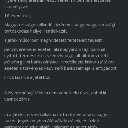
Nyereményjátékban részt vehet minden természetes
személy, aki
16 éven felüli,
Magyarországon állandó lakcímmel, vagy magyarországi
tartózkodási hellyel rendelkezik,
a Játék műsorban meghirdetett feltételeit teljesíti,
pénznyeremény esetén, aki magyarországi banknál
nyitott, természetes személy jogosult által vezetett
pénzforgalmi bankszámlával rendelkezik, kiskorú Játékos
esetén a törvényes képviselő bankszámlája is elfogadott,
nincs kizárva a Játékból.
A Nyereményjátékban nem vehetnek részt, abból ki
vannak zárva:
a) a Játékszervező alkalmazottai, illetve a társasággal
tartós jogviszonyban álló vállalkozások, és üzleti
partnerek munkavállalói, valamint az adott Játék