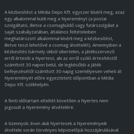
A kézbesítést a Média Depo Kft. egyszer kísérli meg, azaz
egy alkalommal küldi meg a Nyereményt (a postai
szolgáltató, illetve a csomagküldő vagy futárszolgálat a
saját szabályzatában, általános feltételeiben
meghatározott alkalommal kísérli meg a kézbesítést,
illetve teszi lehetővé a csomag átvételét). Amennyiben a
kézbesítés bármely okból sikertelen, a Játékszervező
erről értesíti a Nyertest, aki az erről szóló értesítéstől
számított 30 napon belül, de legkésőbb a Játék
befejezésétől számított 30 napig személyesen veheti át
Nyereményét előre egyeztetett időpontban a Média
Depo Kft. székhelyén.
A fenti időtartam elteltét követően a Nyertes nem
jogosult a Nyeremény átvételére.
A tizennyolc éven aluli Nyertesek a Nyereményeik
átvétele során törvényes képviselőjük hozzájárulásával