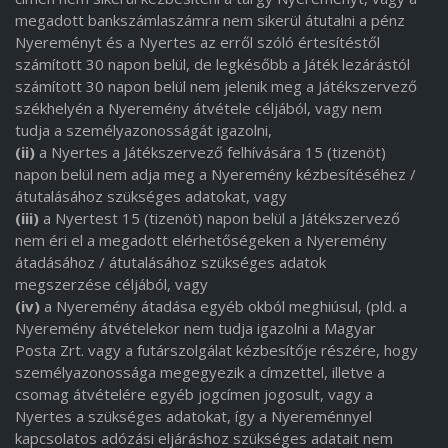
megadott bankszámlaszámra nem sikerül átutalni a pénz
Nyereményt és a Nyertes az erről szóló értesítéstől
számított 30 napon belül, de legkésőbb a Játék lezárástól
számított 30 napon belül nem jelenik meg a Játékszervező
székhelyén a Nyeremény átvétele céljából, vagy nem
tudja a személyazonosságát igazolni,
(ii)
a Nyertes a Játékszervező felhívására 15 (tizenöt)
napon belül nem adja meg a Nyeremény kézbesítéséhez /
átutalásához szükséges adatokat, vagy
(iii)
a Nyertest 15 (tizenöt) napon belül a Játékszervező
nem éri el a megadott elérhetőségeken a Nyeremény
átadásához / átutalásához szükséges adatok
megszerzése céljából, vagy
(iv)
a Nyeremény átadása egyéb okból meghiúsul, (pld. a
Nyeremény átvételekor nem tudja igazolni a Magyar
Posta Zrt. vagy a futárszolgálat kézbesítője részére, hogy
személyazonossága megegyezik a címzettel, illetve a
csomag átvételére egyéb jogcímen jogosult, vagy a
Nyertes a szükséges adatokat, így a Nyereménnyel
kapcsolatos adózási eljáráshoz szükséges adatait nem