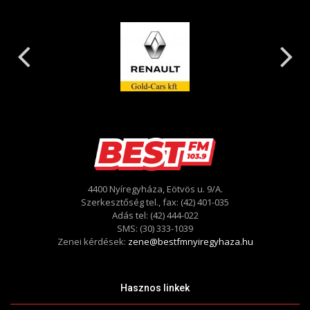
4400 Nyíregyháza, Eötvös u. 9/A.
Szerkesztőség tel., fax: (42) 401-035
Adás tel: (42) 444-022
SMS: (30) 333-1039
Zenei kérdések:
zene@bestfmnyiregyhaza.hu
Hasznos linkek