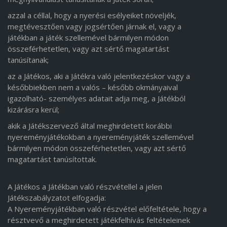
azzal a céllal, hogy a nyerési esélyeiket növeljék,
megtévesztően vagy jogsértően járnak el, vagy a
játékban a játék szellemével bármilyen módon
összeférhetetlen, vagy azt sértő magatartást
tanúsítanak;
az a Játékos, aki a Játékra való jelentkezéskor vagy a
későbbiekben nem a valós – később okmányaival
igazolható- személyes adatait adja meg, a Játékból
kizárásra kerül;
akik a Játékszervező által meghirdetett korábbi
nyereményjátékokban a nyereményjáték szellemével
bármilyen módon összeférhetetlen, vagy azt sértő
magatartást tanúsítottak.
A Játékos a Játékban való részvétellel a jelen
Játékszabályzatot elfogadja:
A Nyereményjátékban való részvétel előfeltétele, hogy a
résztvevő a meghirdetett játékfelhívás feltételeinek