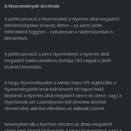
A Nyeremények átvétele
A Játékszervező a Nyerteseket a Nyertes által megadott
elérhetőségeken értesíti, illetve – az adott Játék
feltételeitől függően – nyilvánosan a rádióműsorban is
kihirdetheti.
A Játékszervező a pénz Nyereményt a Nyertes által
megadott bankszámlámra átutalja 180 nappal a Játék
lezárást követően.
A tárgy Nyereményeket a Média Depo Kft. legkésőbb a
Nyereményjáték lezárását követő 90 napon belül
kézbesíti a Nyertes által megadott névre és címre, vagy a
Nyertesnek azt személyesen kell átvennie átvételi
elismervény aláírása ellenében az alábbiak szerint.
Amennyiben
(i)
a Nyertes részére az általa megadott
címen nem sikerül kézbesíteni a tárgy Nyereményt, vagy a