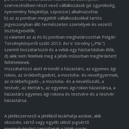
szervezésében részt vevő vállalkozások (pl. ügynökség,
nyeremény felajánlója, szponzor) alkalmazottai;
b) az a) pontban megjelölt vállalkozásokkal tartós
jogviszonyban álló természetes személyek és vezető
tisztségviselők;
c) valamint az a) és b) pontban meghatározottak Polgári
Törvénykönyvről szóló 2013. évi V. törvény („Ptk.”)
szerinti hozzátartozói és a velük egy háztartásban élők,
d) akik nem felelnek meg a Játék műsorban meghirdetett
feltételeinek.
Hozzátartozó alatt értendő a házastárs, az egyenes ági
rokon, az örökbefogadott, a mostoha- és neveltgyermek,
az örökbefogadó-, a mostoha- és a nevelőszülő, a
testvér, az élettárs, az egyenes ági rokon házastársa, a
házastárs egyenes ági rokona és testvére és a testvér
házastársa.
A Játékszervező a Játékból kizárhatja azokat, akik
obszcén, sértő vagy egyéb okból jogsértő
megnyilvánulást tanúsítanak a Játék során;