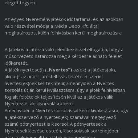
eleget tegyen.
Az egyes Nyereményjátékok időtartama, és az azokban
való részvétel módja a Média Depo Kft. által
meghatározott külön felhívásban kerül meghatározásra.
A Játékos a játékra való jelentkezéssel elfogadja, hogy a
műsorvezető határozza meg a kérdésre adható felelet
időkeretét.
A Játék nyertese(i) (
„Nyertes”)
az(ok) a Játékos(ok),
aki(ke)t az adott játékfelhívás feltételei szerint
nyertes(ek)nek kell tekinteni; amennyiben a Nyertes
sorsolás útján kerül kiválasztásra, úgy a játék felhívásban
foglalt feltételek teljesítésén kívül az a Játékos válik
Nyertessé, aki kisorsolásra kerül.
Amennyiben a Nyertes sorsolással kerül kiválasztásra, úgy
a Játékszervező a nyertes(ek) számával megegyező
számú pótnyertest is kisorsol. A pótnyertesek a
Nyertesek kiesése esteén, kisorsolásuk sorrendjében
válhatnak jogosulttá a Játék nyereményére