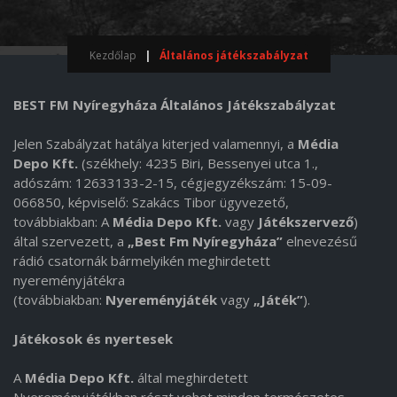
Kezdőlap
Általános játékszabályzat
BEST FM Nyíregyháza Általános Játékszabályzat
Jelen Szabályzat hatálya kiterjed valamennyi, a
Média
Depo Kft.
(székhely: 4235 Biri, Bessenyei utca 1.,
adószám: 12633133-2-15, cégjegyzékszám: 15-09-
066850, képviselő: Szakács Tibor ügyvezető,
továbbiakban: A
Média Depo
Kft.
vagy
Játékszervező
)
által szervezett, a
„Best Fm Nyíregyháza”
elnevezésű
rádió csatornák bármelyikén meghirdetett
nyereményjátékra
(továbbiakban:
Nyereményjáték
vagy
„Játék”
).
Játékosok és nyertesek
A
Média Depo Kft.
által meghirdetett