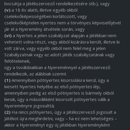
bocsátja a Játékszervező rendelkezésére stb.), vagy
(v)
a 18 év alatti, illetve egyéb okból
cselekvőképességében korlátozott, vagy
cselekvőképtelen nyertes nem a törvényes képviselőjével
jár el a Nyeremény átvétele során, vagy
(vi)
a Nyertes a jelen szabályzat alapján a Játékban nem
vehetett volna részt, vagy abból kizárásra került, illetve ki
volt zárva, vagy egyéb okból nem felel meg a jelen
Szabályzatnak vagy az adott Játék szabályzatának vagy
feltételeinek,
úgy a továbbiakban a Nyereménnyel a Játékszervező
rendelkezik, az alábbiak szerint.
(1)
Amennyiben pótnyertes kisorsolásra kerül, úgy a
kiesett Nyertes helyébe az első pótnyertes lép,
amennyiben pedig az első pótnyertes is bármely okból
kiesik, úgy a másodikként kisorsolt pótnyertes válik a
Nyereményre jogosulttá;
(2)
Ha nincs pótnyertes, úgy a Játékszervező jogosult a
Játékot újra meghirdetni, vagy – ha ez nem lehetséges –
akkor a Nyereményt egy új játékban Nyereményként