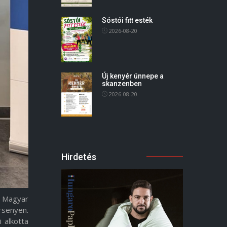
Sóstói fitt esték
2026-08-20
Új kenyér ünnepe a
skanzenben
2026-08-20
Hirdetés
a Magyar
rsenyen.
 alkotta