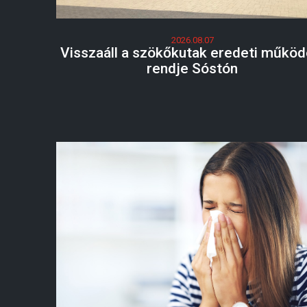
2026.08.07
Visszaáll a szökőkutak eredeti működ
rendje Sóstón