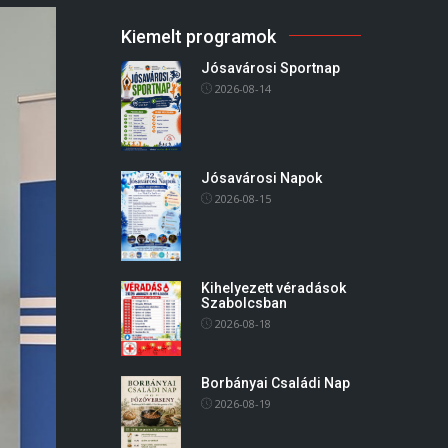
Kiemelt programok
Jósavárosi Sportnap
2026-08-14
Jósavárosi Napok
2026-08-15
Kihelyezett véradások
Szabolcsban
2026-08-18
Borbányai Családi Nap
2026-08-19