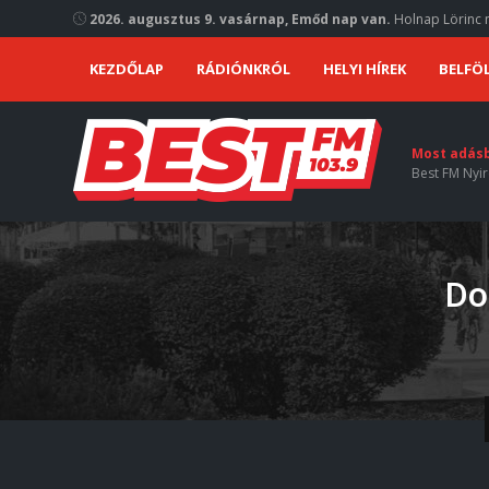
2026. augusztus 9. vasárnap, Emőd nap van.
Holnap Lörinc n
KEZDŐLAP
RÁDIÓNKRÓL
HELYI HÍREK
BELFÖL
Most adás
Best FM Nyir
Do