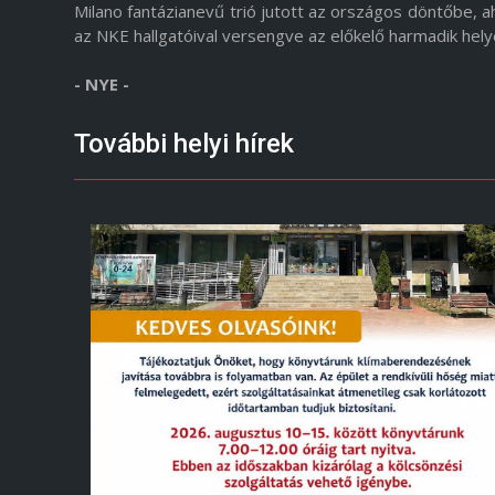
Milano fantázianevű trió jutott az országos döntőbe,
az NKE hallgatóival versengve az előkelő harmadik helyet
- NYE -
További helyi hírek