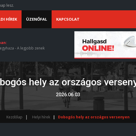
ap lesz.
DI HÍREK
ÜZENŐFAL
KAPCSOLAT
ban:
egyhaza - A legjobb zenek
bogós hely az országos versen
2026.06.03
Kezdőlap
Helyi hírek
Dobogós hely az országos versenyen