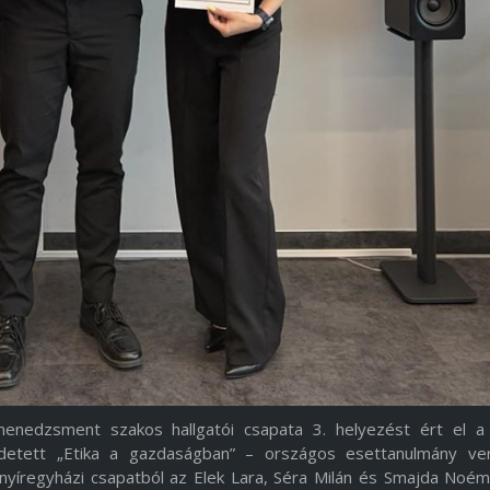
enedzsment szakos hallgatói csapata 3. helyezést ért el 
detett „Etika a gazdaságban” – országos esettanulmány ve
nyíregyházi csapatból az Elek Lara, Séra Milán és Smajda Noémi