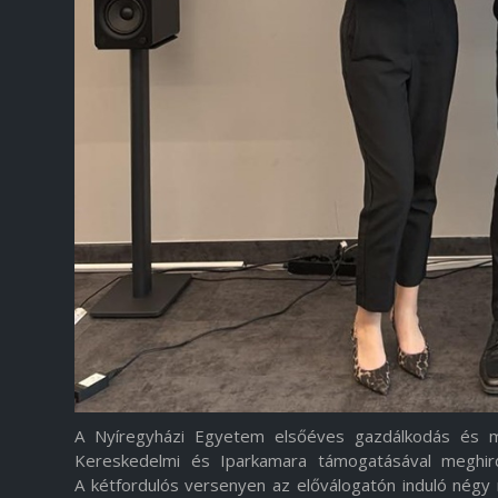
A Nyíregyházi Egyetem elsőéves gazdálkodás és m
Kereskedelmi és Iparkamara támogatásával meghir
A kétfordulós versenyen az előválogatón induló négy 