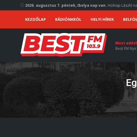
2026. augusztus 7. péntek, Ibolya nap van.
Holnap László na
KEZDŐLAP
RÁDIÓNKRÓL
HELYI HÍREK
BELFÖL
Most adás
Best FM Nyir
Eg