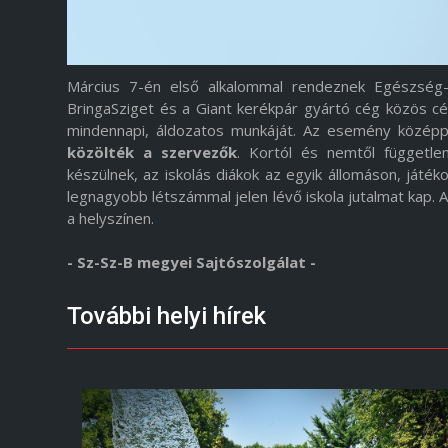
Március 7-én első alkalommal rendeznek Egészség-
BringaSziget és a Giant kerékpár gyártó cég közös c
mindennapi, áldozatos munkáját. Az esemény középp
közölték a szervezők
. Kortól és nemtől függetle
készülnek, az iskolás diákok az egyik állomáson, ját
legnagyobb létszámmal jelen lévő iskola jutalmat kap.
a helyszínen.
- Sz-Sz-B megyei Sajtószolgálat -
További helyi hírek