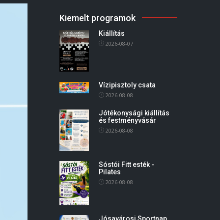
Kiemelt programok
Kiállítás
2026-08-07
Vízipisztoly csata
2026-08-08
Jótékonysági kiállítás
és festményvásár
2026-08-08
Sóstói Fitt esték -
Pilates
2026-08-08
Jósavárosi Sportnap