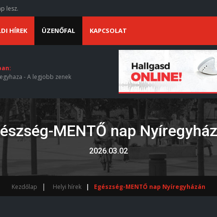
p lesz.
DI HÍREK
ÜZENŐFAL
KAPCSOLAT
ban:
egyhaza - A legjobb zenek
észség-MENTŐ nap Nyíregyhá
2026.03.02
Kezdőlap
Helyi hírek
Egészség-MENTŐ nap Nyíregyházán