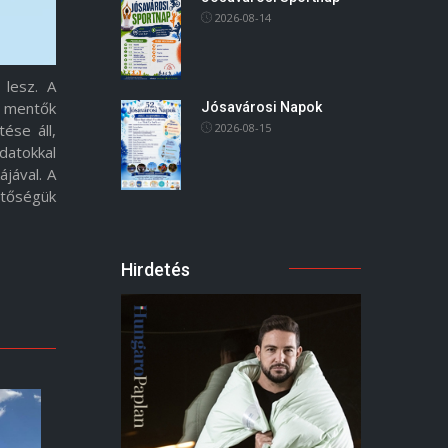
2026-08-14
 lesz. A
a mentők
Jósavárosi Napok
ése áll,
2026-08-15
datokkal
jával. A
etőségük
Hirdetés