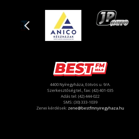
4400 Nyíregyháza, Eötvös u. 9/A.
Szerkesztőség tel., fax: (42) 401-035
Adás tel: (42) 444-022
SMS: (30) 333-1039
Zenei kérdések:
zene@bestfmnyiregyhaza.hu