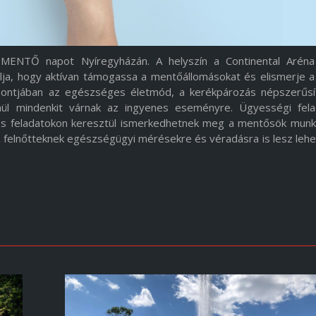
MENTŐ napot Nyíregyházán. A helyszín a Continental Aréna
élja, hogy aktívan támogassa a mentőállomásokat és elismerje 
ontjában az egészséges életmód, a kerékpározás népszerűsít
nül mindenkit várnak az ingyenes eseményre. Ügyességi fela
ékos feladatokon keresztül ismerkedhetnek meg a mentősök munká
 A felnőtteknek egészségügyi mérésekre és véradásra is lesz leh