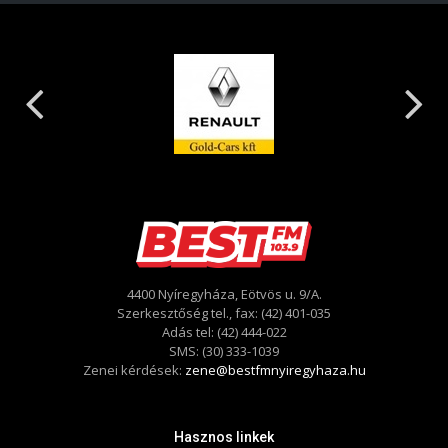
4400 Nyíregyháza, Eötvös u. 9/A.
Szerkesztőség tel., fax: (42) 401-035
Adás tel: (42) 444-022
SMS: (30) 333-1039
Zenei kérdések:
zene@bestfmnyiregyhaza.hu
Hasznos linkek