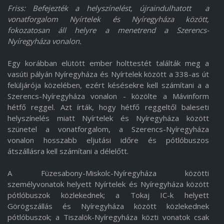
Friss: Befejezték a helyszínelést, újraindulhatott a
vonatforgalom Nyírtelek és Nyíregyháza között,
fokozatosan áll helyre a menetrend a Szerencs-
Nyíregyháza vonalon.
Egy korábban elütött ember holttestét találták meg a
vasúti pályán Nyíregyháza és Nyírtelek között a 338-as út
felüljárója közelében, ezért késésekre kell számítani a a
Szerencs-Nyíregyháza vonalon - közölte a Mávinform
hétfő reggel. Azt írták, hogy hétfő reggeltől baleseti
helyszínelés miatt Nyírtelek és Nyíregyháza között
szünetel a vonatforgalom, a Szerencs-Nyíregyháza
vonalon hosszabb eljutási időre és pótlóbuszos
átszállásra kell számítani a délelőtt.
A Füzesabony-Miskolc-Nyíregyháza közötti
személyvonatok helyett Nyírtelek és Nyíregyháza között
pótlóbuszok közlekednek; a Tokaj IC-k helyett
Görögszállás és Nyíregyháza között közlekednek
pótlóbuszok; a Tiszalök-Nyíregyháza közti vonatok csak