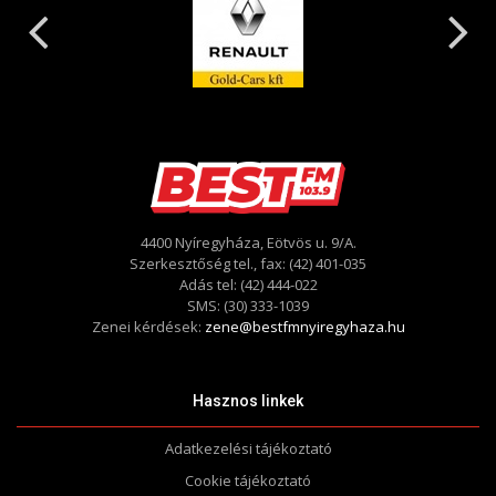
4400 Nyíregyháza, Eötvös u. 9/A.
Szerkesztőség tel., fax: (42) 401-035
Adás tel: (42) 444-022
SMS: (30) 333-1039
Zenei kérdések:
zene@bestfmnyiregyhaza.hu
Hasznos linkek
Adatkezelési tájékoztató
Cookie tájékoztató