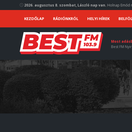
2026. augusztus 8. szombat, László nap van.
Holnap Emőd n
KEZDŐLAP
RÁDIÓNKRÓL
HELYI HÍREK
BELFÖL
Most adás
Best FM Nyir