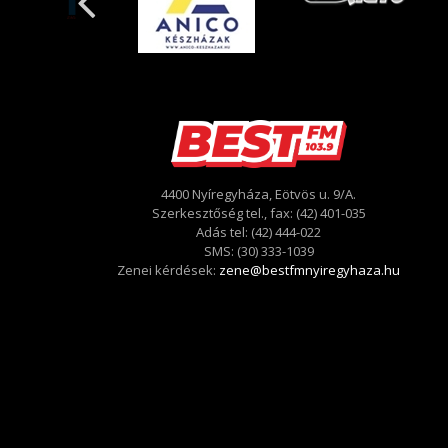
4400 Nyíregyháza, Eötvös u. 9/A.
Szerkesztőség tel., fax: (42) 401-035
Adás tel: (42) 444-022
SMS: (30) 333-1039
Zenei kérdések:
zene@bestfmnyiregyhaza.hu