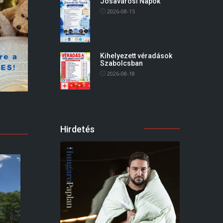
Jósavárosi Napok
2026-08-15
Kihelyezett véradások
Szabolcsban
2026-08-18
Hirdetés