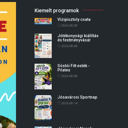
Kiemelt programok
Vízipisztoly csata
2026-08-08
Jótékonysági kiállítás
és festményvásár
2026-08-08
Sóstói Fitt esték -
Pilates
2026-08-08
Jósavárosi Sportnap
2026-08-14