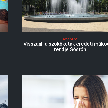
2026.08.07
z
Visszaáll a szökőkutak eredeti műkö
rendje Sóstón