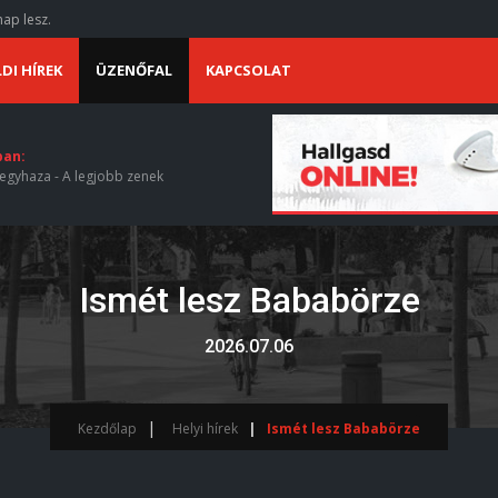
ap lesz.
DI HÍREK
ÜZENŐFAL
KAPCSOLAT
ban:
egyhaza - A legjobb zenek
Ismét lesz Bababörze
2026.07.06
Kezdőlap
Helyi hírek
Ismét lesz Bababörze