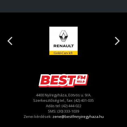
4400 Nyíregyháza, Eötvös u. 9/A.
Szerkesztőség tel., fax: (42) 401-035
Adás tel: (42) 444-022
SMS: (30) 333-1039
Zenei kérdések:
zene@bestfmnyiregyhaza.hu