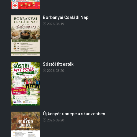
Borbányai Családi Nap
2026-08-19
Sóstói fitt esték
2026-08-20
Új kenyér ünnepe a skanzenben
2026-08-20