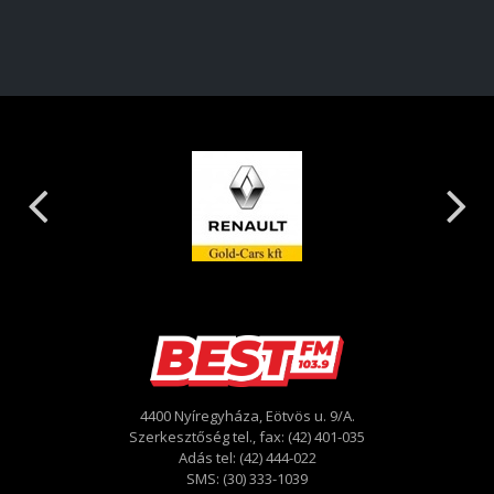
4400 Nyíregyháza, Eötvös u. 9/A.
Szerkesztőség tel., fax: (42) 401-035
Adás tel: (42) 444-022
SMS: (30) 333-1039