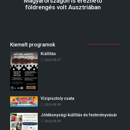
Magyarországon is érezhető
földrengés volt Ausztriában
Kiemelt programok
Kiállítás
2026-08-07
Vízipisztoly csata
2026-08-08
Jótékonysági kiállítás és festményvásár
2026-08-08