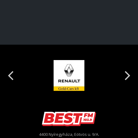
4400 Nyíregyháza, Eötvös u. 9/A.