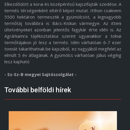
Elkezdődött a korai és középérésű kajszifajták szedése. A
termés térségenként eltérő képet mutat. Itthon csaknem
5500 hektáron termesztik a gyümölcsöt, a legnagyobb
termőtáj továbbra is Bács-Kiskun vármegye. Az itteni
ültetvényeket azonban jelentős fagykár érte idén is. Az
Agrárkamra tájékoztatása szerint ugyanakkor a tolnai
termőtájakon jó lesz a termés. Idén várhatóan 6-7 ezer
tonnát takaríthatnak be kajsziból, ez nagyjából megfelel az
elmúlt 5 év átlagának. A gyümölcs várhatóan július végéig
lesz kapható
- Sz-Sz-B megyei Sajtószolgálat -
További belföldi hírek