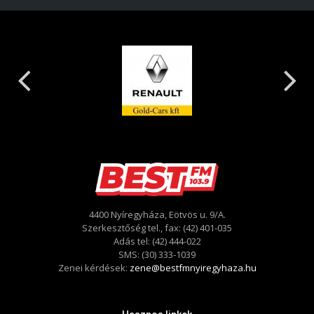
4400 Nyíregyháza, Eötvös u. 9/A.
Szerkesztőség tel., fax: (42) 401-035
Adás tel: (42) 444-022
SMS: (30) 333-1039
Zenei kérdések:
zene@bestfmnyiregyhaza.hu