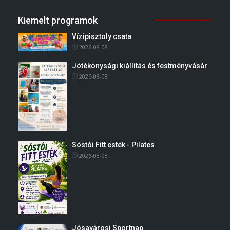
Kiemelt programok
Vízipisztoly csata
2026-08-08
Jótékonysági kiállítás és festményvásár
2026-08-08
Sóstói Fitt esték - Pilates
2026-08-08
Jósavárosi Sportnap