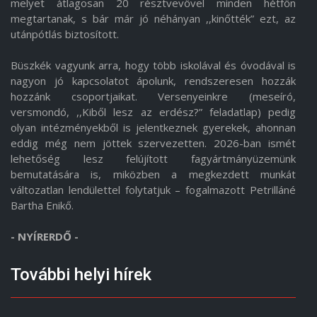
melyet átlagosan 20 résztvevővel minden hétfőn
megtartanak, s bár már jó néhányan ,,kinőtték” ezt, az
utánpótlás biztosított.
Büszkék vagyunk arra, hogy több iskolával és óvodával is
nagyon jó kapcsolatot ápolunk, rendszeresen hozzák
hozzánk csoportjaikat. Versenyeinkre (meseíró,
versmondó, ,,Kiből lesz az erdész?” feladatlap) pedig
olyan intézményekből is jelentkeznek gyerekek, ahonnan
eddig még nem jöttek szervezetten. 2026-ban ismét
lehetőség lesz felújított fagyártmányüzemünk
bemutatására is, miközben a megkezdett munkát
változatlan lendülettel folytatjuk – fogalmazott Petrilláné
Bartha Enikő.
- NYÍRERDŐ -
További helyi hírek