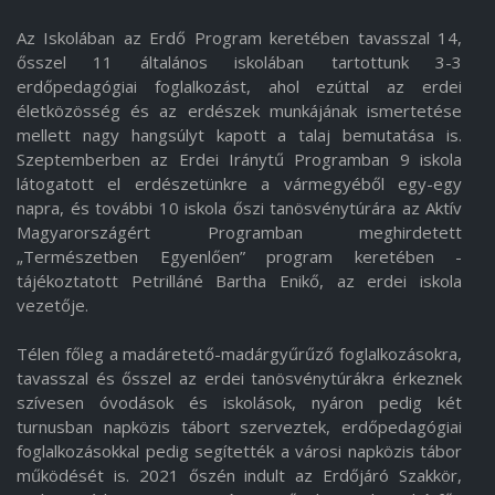
Az Iskolában az Erdő Program keretében tavasszal 14,
ősszel 11 általános iskolában tartottunk 3-3
erdőpedagógiai foglalkozást, ahol ezúttal az erdei
életközösség és az erdészek munkájának ismertetése
mellett nagy hangsúlyt kapott a talaj bemutatása is.
Szeptemberben az Erdei Iránytű Programban 9 iskola
látogatott el erdészetünkre a vármegyéből egy-egy
napra, és további 10 iskola őszi tanösvénytúrára az Aktív
Magyarországért Programban meghirdetett
„Természetben Egyenlően” program keretében -
tájékoztatott Petrilláné Bartha Enikő, az erdei iskola
vezetője.
Télen főleg a madáretető-madárgyűrűző foglalkozásokra,
tavasszal és ősszel az erdei tanösvénytúrákra érkeznek
szívesen óvodások és iskolások, nyáron pedig két
turnusban napközis tábort szerveztek, erdőpedagógiai
foglalkozásokkal pedig segítették a városi napközis tábor
működését is. 2021 őszén indult az Erdőjáró Szakkör,