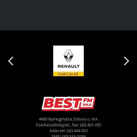
4400 Nyíregyháza, Eötvös u. 9/A.
Szerkesztőség tel., fax: (42) 401-035
Adás tel: (42) 444-022
SMS: (30) 333-1039