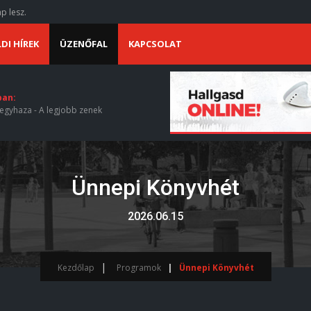
p lesz.
DI HÍREK
ÜZENŐFAL
KAPCSOLAT
ban:
egyhaza - A legjobb zenek
Ünnepi Könyvhét
2026.06.15
Kezdőlap
Programok
Ünnepi Könyvhét