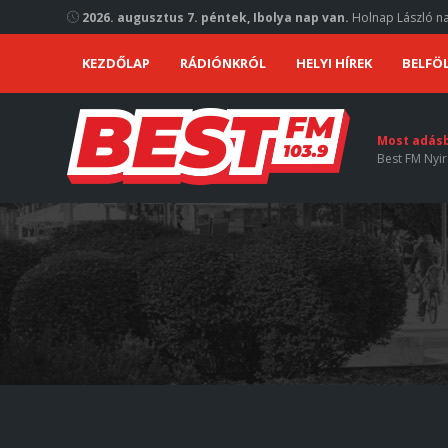
2026. augusztus 7. péntek, Ibolya nap van.
Holnap László na
KEZDŐLAP
RÁDIÓNKRÓL
HELYI HÍREK
BELFÖL
Most adás
Best FM Nyir