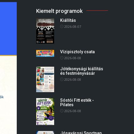
Kiemelt programok
Kiállítás
2026-08-07
Vízipisztoly csata
2026-08-08
Jótékonysági kiállítás
és festményvásár
2026-08-08
Sóstói Fitt esték -
Pilates
2026-08-08
Jósavárosi Sportnap