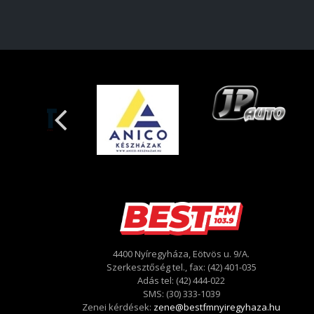
4400 Nyíregyháza, Eötvös u. 9/A.
Szerkesztőség tel., fax: (42) 401-035
Adás tel: (42) 444-022
SMS: (30) 333-1039
Zenei kérdések:
zene@bestfmnyiregyhaza.hu