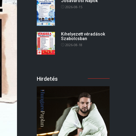
Jósavárosi Napok
2026-08-15
Kihelyezett véradások
Szabolcsban
2026-08-18
Hirdetés