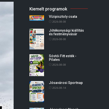
Kiemelt programok
Vízipisztoly csata
2026-08-08
Jótékonysági kiállítás
és festményvásár
2026-08-08
Sóstói Fitt esték -
Pilates
2026-08-08
Jósavárosi Sportnap
2026-08-14