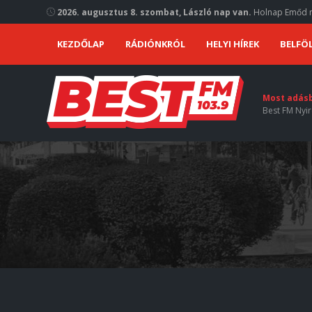
2026. augusztus 8. szombat, László nap van.
Holnap Emőd n
KEZDŐLAP
RÁDIÓNKRÓL
HELYI HÍREK
BELFÖL
Most adás
Best FM Nyir