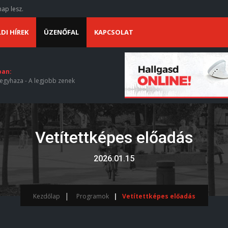
ap lesz.
DI HÍREK
ÜZENŐFAL
KAPCSOLAT
ban:
egyhaza - A legjobb zenek
Vetítettképes előadás
2026.01.15
Kezdőlap
Programok
Vetítettképes előadás