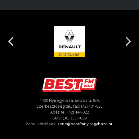
4400 Nyíregyháza, Eötvös u. 9/A.
Szerkesztőség tel., fax: (42) 401-035
Adás tel: (42) 444-022
SMS: (30) 333-1039
Zenei kérdések:
zene@bestfmnyiregyhaza.hu