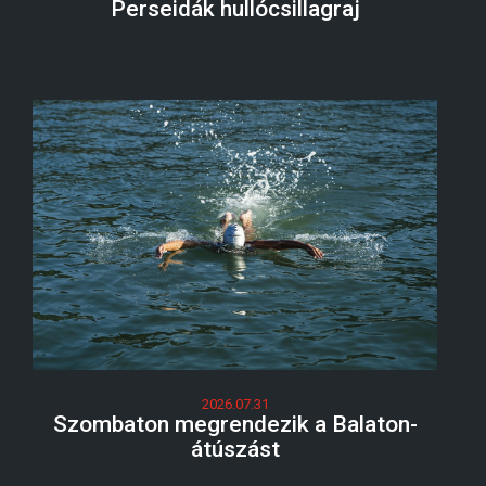
Perseidák hullócsillagraj
2026.07.31
Szombaton megrendezik a Balaton-
átúszást