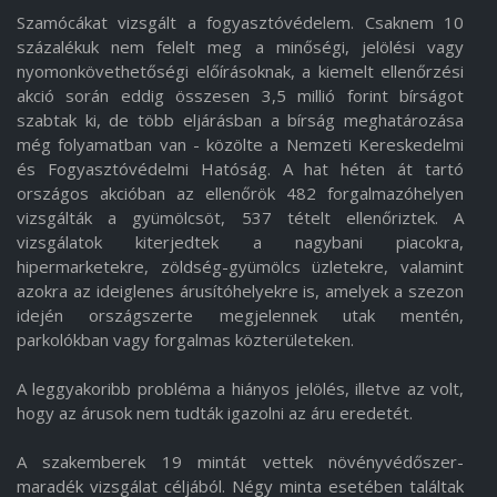
Szamócákat vizsgált a fogyasztóvédelem. Csaknem 10
százalékuk nem felelt meg a minőségi, jelölési vagy
nyomonkövethetőségi előírásoknak, a kiemelt ellenőrzési
akció során eddig összesen 3,5 millió forint bírságot
szabtak ki, de több eljárásban a bírság meghatározása
még folyamatban van - közölte a Nemzeti Kereskedelmi
és Fogyasztóvédelmi Hatóság. A hat héten át tartó
országos akcióban az ellenőrök 482 forgalmazóhelyen
vizsgálták a gyümölcsöt, 537 tételt ellenőriztek. A
vizsgálatok kiterjedtek a nagybani piacokra,
hipermarketekre, zöldség-gyümölcs üzletekre, valamint
azokra az ideiglenes árusítóhelyekre is, amelyek a szezon
idején országszerte megjelennek utak mentén,
parkolókban vagy forgalmas közterületeken.
A leggyakoribb probléma a hiányos jelölés, illetve az volt,
hogy az árusok nem tudták igazolni az áru eredetét.
A szakemberek 19 mintát vettek növényvédőszer-
maradék vizsgálat céljából. Négy minta esetében találtak