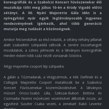
koreográfiák és a Szabolcsi Koncert Fúvószenekar élő
muzsikája tölti meg július 10-én a Krúdy Vigadó előtti
sétányt. A XII. Nyári Majorette Gála idén is a
nyíregyházi nyár egyik leglátványosabb ingyenes
rendezvényének ígérkezik, ahol több generáció
mutatja meg tudását a közönségnek.
Amikor felcsendülnek az első indulók, a sétány néhány pillanat
alatt szabadtéri színpaddá változik. A zenére összehangolt
mozdulatok, a színes jelmezek és a látványos koreográfiák
minden évben több száz nézőt vonzanak Sóstóra.
Négy majorette-csoport lép színpadra
A gálán a Tűzmadarak, a Virágszirmok, a Kék Delfinek és a
Csillagok Majorette Csoport mutatkozik be a Szabolcsi
Koncert Fúvószenekar közreműködésével. A látványos
műsort Orosz-Szabó Lilla, Szikszai-Bubori Bettina és
Csizmadia Noémi művészeti vezetésével állították össze, az
együttest Suszter Csaba vezeti, a zenekart Bakó Levente