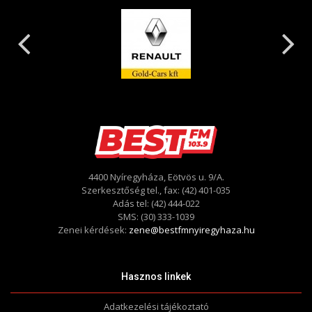
4400 Nyíregyháza, Eötvös u. 9/A.
Szerkesztőség tel., fax: (42) 401-035
Adás tel: (42) 444-022
SMS: (30) 333-1039
Zenei kérdések:
zene@bestfmnyiregyhaza.hu
Hasznos linkek
Adatkezelési tájékoztató