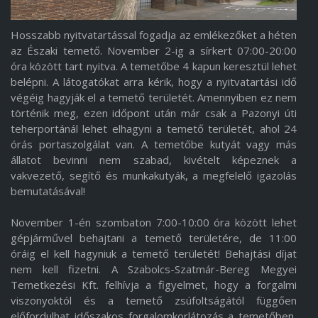
Hosszabb nyitvatartással fogadja az emlékezőket a héten
az Északi temető. November 2-ig a sírkert 07:00-20:00
óra között tart nyitva. A temetőbe 4 kapun keresztül lehet
belépni. A látogatókat arra kérik, hogy a nyitvatartási idő
végéig hagyják el a temető területét. Amennyiben ez nem
történik meg, ezen időpont után már csak a Pazonyi úti
teherportánál lehet elhagyni a temető területét, ahol 24
órás portaszolgálat van. A temetőbe kutyát vagy más
állatot bevinni nem szabad, kivételt képeznek a
vakvezető, segítő és munkakutyák, a megfelelő igazolás
bemutatásával!
November 1-én szombaton 7:00-10:00 óra között lehet
gépjárművel behajtani a temető területére, de 11:00
óráig el kell hagyniuk a temető területét! Behajtási díjat
nem kell fizetni. A Szabolcs-Szatmár-Bereg Megyei
Temetkezési Kft. felhívja a figyelmet, hogy a forgalmi
viszonyoktól és a temető zsúfoltságától függően
előfordulhat időszakos forgalomkorlátozás a temetőben,