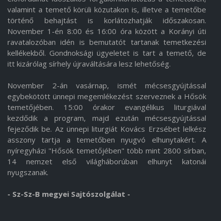
valamint a temető körüli közutakon is, illetve a temetőbe
történő behajtást is korlátozhatják időszakosan.
November 1-én 8:00 és 16:00 óra között a Korányi úti
ravatalozóban idén is bemutatót tartanak temetkezési
kellékekből. Gondnoksági ügyeletet is tart a temető, de
itt kizárólag sírhely újraváltására lesz lehetőség.
November 2-án vasárnap, ismét mécsesgyújtással
egybekötött ünnepi megemlékezést szerveznek a Hősök
temetőjében. 15:00 órakor evangélikus liturgiával
kezdődik a program, majd ezután mécsesgyújtással
fejeződik be. Az ünnepi liturgiát Kovács Erzsébet lelkész
asszony tartja a temetőben nyugvó elhunytakért. A
nyíregyházi "Hősök temetőjében" több mint 2800 sírban,
14 nemzet első világháborúban elhunyt katonái
nyugszanak.
- Sz-Sz-B megyei Sajtószolgálat -