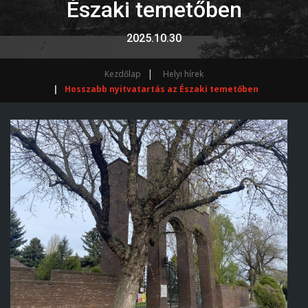
Északi temetőben
2025.10.30
Kezdőlap
Helyi hírek
Hosszabb nyitvatartás az Északi temetőben