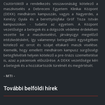
Csütörtöktől a rendelkezés visszavonásáig kötelező a
maszkviselés a Debreceni Egyetem Klinikai Központ
(DEKK) mindhárom kampuszán, vagyis a Nagyerdei, a
Kenézy Gyula és a berettyóújfalui Gróf Tisza István
kampuszokon - tudatta az egyetem. A Központ
vezetősége a betegek és a dolgozók védelme érdekében
vezette be a maszkviselést, járványügyi megelőző
intézkedésként, így valamennyi betegellátó egységében
kötelező az orrot és szájat eltakaró maszk viselése.
Kiemelik, hogy emellett mindhárom kampusz sürgősségi
betegfelvételi helyein kötelező a pre-triázs üzemeltetése
is, azaz a páciensek előszűrése. A DEKK vezetősége kéri
a betegek és a hozzátartozók türelmét és megértését.
- MTI -
További belföldi hírek