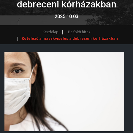
debreceni kórházakban
2025.10.03
Kezdőlap
Belföldi hírek
Kötelező a maszkviselés a debreceni kórházakban