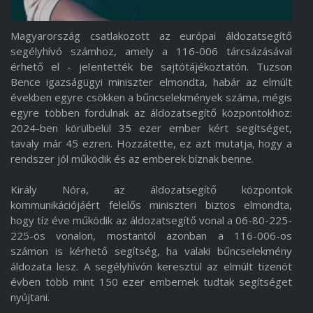
Magyarország csatlakozott az európai áldozatsegítő
segélyhívó számhoz, amely a 116-006 tárcsázásával
érhető el - jelentették be sajtótájékoztatón. Tuzson
Bence igazságügyi miniszter elmondta, habár az elmúlt
években egyre csökken a bűncselekmények száma, mégis
egyre többen fordulnak az áldozatsegítő központokhoz:
2024-ben körülbelül 35 ezer ember kért segítséget,
tavaly már 45 ezren. Hozzátette, ez azt mutatja, hogy a
rendszer jól működik és az emberek bíznak benne.
Király Nóra, az áldozatsegítő központok
kommunikációjáért felelős miniszteri biztos elmondta,
hogy tíz éve működik az áldozatsegítő vonal a 06-80-225-
225-ös vonalon, mostantól azonban a 116-006-os
számon is kérhető segítség, ha valaki bűncselekmény
áldozata lesz. A segélyhívón keresztül az elmúlt tizenöt
évben több mint 150 ezer embernek tudtak segítséget
nyújtani.