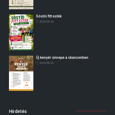
Sóstói fitt esték
2026-08-20
Új kenyér ünnepe a skanzenben
2026-08-20
Hirdetés