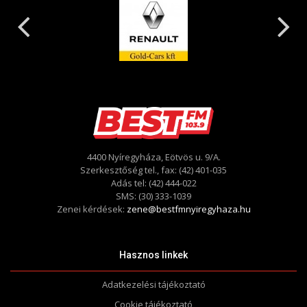
4400 Nyíregyháza, Eötvös u. 9/A.
Szerkesztőség tel., fax: (42) 401-035
Adás tel: (42) 444-022
SMS: (30) 333-1039
Zenei kérdések:
zene@bestfmnyiregyhaza.hu
Hasznos linkek
Adatkezelési tájékoztató
Cookie tájékoztató