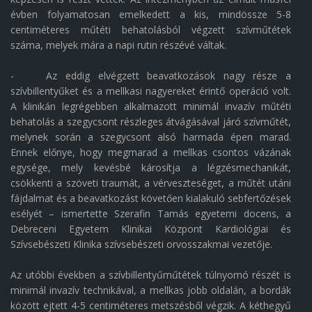
évben folyamatosan emelkedett a kis, mindössze 5-8
centiméteres műtéti behatolásból végzett szívműtétek
száma, melyek mára a napi rutin részévé váltak.
- Az eddig elvégzett beavatkozások nagy része a
szívbillentyűket és a mellkasi nagyereket érintő operáció volt.
A klinikán legrégebben alkalmazott minimál invazív műtéti
behatolás a szegycsont részleges átvágásával járó szívműtét,
melynek során a szegycsont alsó harmada épen marad.
Ennek előnye, hogy megmarad a mellkas csontos vázának
egysége, mely kevésbé károsítja a légzésmechanikát,
csökkenti a szöveti traumát, a vérveszteséget, a műtét utáni
fájdalmat és a beavatkozást követően kialakuló sebfertőzések
esélyét – ismertette Szerafin Tamás egyetemi docens, a
Debreceni Egyetem Klinikai Központ Kardiológiai és
Szívsebészeti Klinika szívsebészeti orvosszakmai vezetője.
Az utóbbi években a szívbillentyűműtétek túlnyomó részét is
minimál invazív technikával, a mellkas jobb oldalán, a bordák
között ejtett 4-5 centiméteres metszésből végzik. A kéthegyű