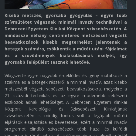
Kisebb metszés, gyorsabb gyógyulás – egyre több
szívműtétet végeznek minimál invazív technikával a
Debreceni Egyetem Klinikai Központ szívsebészetén. A
mindössze néhány centiméteres metszéssel végzett
beavatkozások kisebb megterhelést jelentenek a
betegek számára, csökkentik a műtét utáni fájdalmat
és a szövődmények kialakulásának esélyét, így
gyorsabb felépülést tesznek lehetővé.
Világszerte egyre nagyobb érdeklődés és igény mutatkozik a
szakma és a betegek részéről a minimál invazív, azaz kisebb
metszésből végzett sebészeti beavatkozásokra, melyekre a
21. századi technikák és az egyre modernebb sebészeti
eszközök adnak lehetőséget. A Debreceni Egyetem Klinikai
Központ Kardiológiai és Szívsebészeti Klinikájának
szívsebészetén is mindig fontos volt a legújabb műtéti
eljárások elsajátítása és bevezetése, ezért a minimál invazív
programot elindító szívsebészek több hazai és külföldi
képzésen is részt vettek. Az intézményben az elmúlt másfél