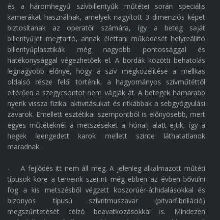
és a háromhegyű szívbillentyűk műtétei során speciális
kamerákat használnak, amelyek nagyított 3 dimenziós képet
biztosítanak az operatőr számára, így a beteg saját
billentyűjét megtartó, annak élettani működését helyreállító
billentyűplasztikák még nagyobb pontossággal és
hatékonysággal végezhetőek el. A bordák közötti behatolás
legnagyobb előnye, hogy a szív megközelítése a mellkas
oldalsó része felől történik, a hagyományos szívműtéttől
eltérően a szegycsontot nem vágják át. A betegek hamarabb
nyerik vissza fizikai aktivitásukat és ritkábbak a sebgyógyulási
zavarok. Emellett esztétikai szempontból is előnyösebb, mert
egyes műtéteknél a metszéseket a hónalj alatt ejtik, így a
hegek leengedett karok mellett szinte láthatatlanok
maradnak.
- A fejlődés itt nem áll meg. A jelenleg alkalmazott műtéti
típusok köre a terveink szerint még ebben az évben bővülni
fog a kis metszésből végzett koszorúér-áthidalásokkal és
bizonyos típusú szívritmuszavar (pitvarfibrilláció)
megszűntetését célzó beavatkozásokkal is. Mindezen