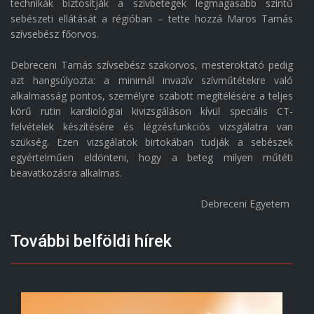
technikák biztosítják a szívbetegek legmagasabb szintű
sebészeti ellátását a régióban – tette hozzá Maros Tamás
szívsebész főorvos.
Debreceni Tamás szívsebész szakorvos, mesteroktató pedig
azt hangsúlyozta: a minimál invazív szívműtétekre való
alkalmasság pontos, személyre szabott megítélésére a teljes
körű rutin kardiológiai kivizsgáláson kívül speciális CT-
felvételek készítésére és légzésfunkciós vizsgálatra van
szükség. Ezen vizsgálatok birtokában tudják a sebészek
egyértelműen eldönteni, hogy a beteg milyen műtéti
beavatkozásra alkalmas.
Debreceni Egyetem
További belföldi hírek