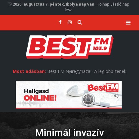
2026. augusztus 7. péntek, Ibolya nap van.
Holnap László nap
lesz.
Most adásban:
Best FM Nyiregyhaza - A legjobb zenek
Minimál invazív