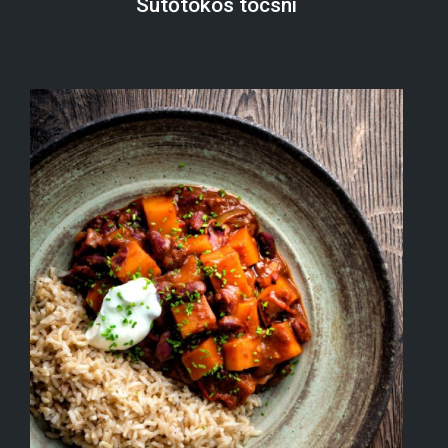
Sütőtökös tócsni