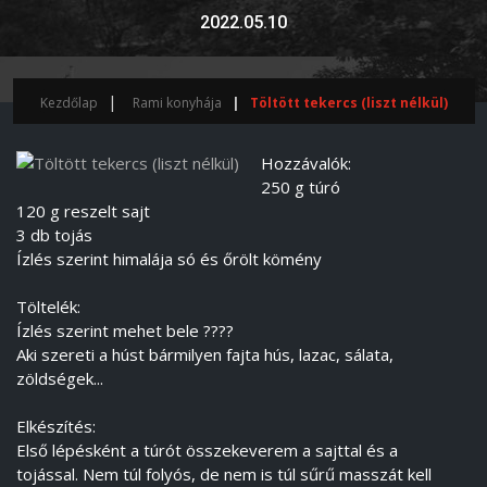
2022.05.10
Kezdőlap
Rami konyhája
Töltött tekercs (liszt nélkül)
Hozzávalók:
250 g túró
120 g reszelt sajt
3 db tojás
Ízlés szerint himalája só és őrölt kömény
Töltelék:
Ízlés szerint mehet bele ????
Aki szereti a húst bármilyen fajta hús, lazac, sálata,
zöldségek...
Elkészítés:
Első lépésként a túrót összekeverem a sajttal és a
tojással. Nem túl folyós, de nem is túl sűrű masszát kell